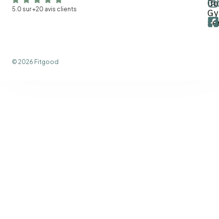
in
Co
5.0 sur +20 avis clients
G
se
© 2026 Fitgood