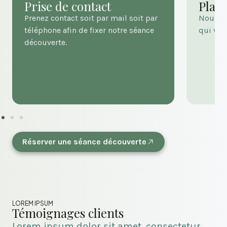
Prise de contact
Plani
Prenez contact soit par mail soit par
Nous c
téléphone afin de fixer notre séance
qui vou
découverte.
Réserver une séance découverte
LOREM IPSUM
Témoignages clients
Lorem ipsum dolor sit amet, consectetur